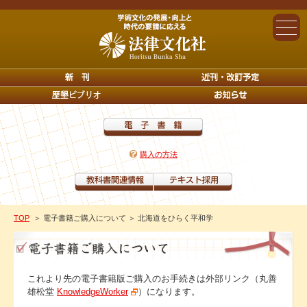
購入の方法
TOP
＞ 電子書籍ご購入について
＞ 北海道をひらく平和学
これより先の電子書籍版ご購入のお手続きは外部リンク（丸善
雄松堂
KnowledgeWorker
）になります。