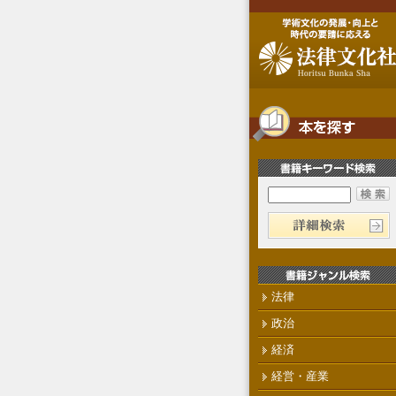
法律
政治
経済
経営・産業