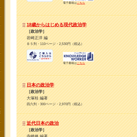
電子書籍は
こちら
18歳からはじめる現代政治学
［政治学］
岩崎正洋 編
Ｂ５判・110ページ・2,530円（税込）
電子書籍は
こちら
日本の政治学
［政治学］
大塚桂 編著
四六判・300ページ・2,970円（税込）
講
近代日本の政治
［政治学］
寺崎修 編著