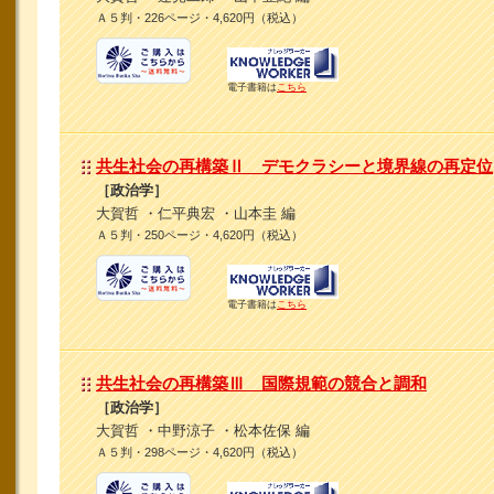
Ａ５判・226ページ・4,620円（税込）
電子書籍は
こちら
共生社会の再構築Ⅱ デモクラシーと境界線の再定位
［政治学］
大賀哲 ・仁平典宏 ・山本圭 編
Ａ５判・250ページ・4,620円（税込）
電子書籍は
こちら
共生社会の再構築Ⅲ 国際規範の競合と調和
［政治学］
大賀哲 ・中野涼子 ・松本佐保 編
Ａ５判・298ページ・4,620円（税込）