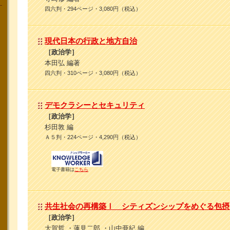
四六判・294ページ・3,080円（税込）
現代日本の行政と地方自治
［政治学］
本田弘 編著
四六判・310ページ・3,080円（税込）
デモクラシーとセキュリティ
［政治学］
杉田敦 編
Ａ５判・224ページ・4,290円（税込）
電子書籍は
こちら
共生社会の再構築Ⅰ シティズンシップをめぐる包摂
［政治学］
大賀哲 ・蓮見二郎 ・山中亜紀 編