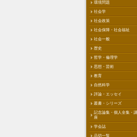
環境問題
社会学
社会政策
社会保障・社会福祉
社会一般
歴史
哲学・倫理学
思想・芸術
教育
自然科学
評論・エッセイ
叢書・シリーズ
記念論集・個人全集・
座
学会誌
品切一覧