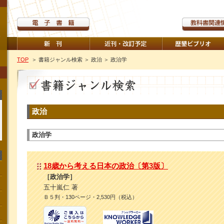
TOP
＞ 書籍ジャンル検索
＞ 政治
＞ 政治学
政治
政治学
18歳から考える日本の政治〔第3版〕
［政治学］
五十嵐仁 著
Ｂ５判・130ページ・2,530円（税込）