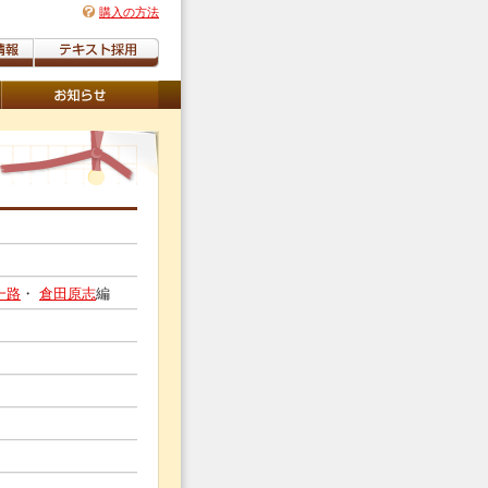
購入の方法
一路
・
倉田原志
編