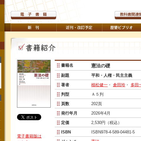
書籍名
憲法の礎
副題
平和・人権・民主主義
著者
植松健一
・
倉田玲
・
多田
判型
Ａ５判
頁数
202頁
発行年月
2026年4月
定価
2,530円（税込）
ISBN
ISBN978-4-589-04481-5
電子書籍版は