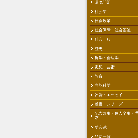
環境問題
社会学
社会政策
社会保障・社会福祉
社会一般
歴史
哲学・倫理学
思想・芸術
教育
自然科学
評論・エッセイ
叢書・シリーズ
記念論集・個人全集・
座
学会誌
品切一覧