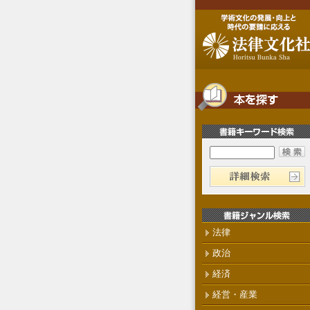
法律
政治
経済
経営・産業