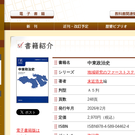
書籍名
中東政治史
シリーズ
地域研究のファーストステ
著者
末近浩太
編
判型
Ａ５判
頁数
248頁
発行年月
2026年2月
定価
2,970円（税込）
ISBN
ISBN978-4-589-04462-4
電子書籍版は