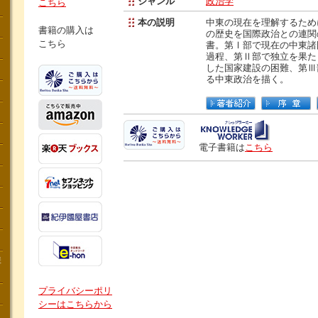
ジャンル
政治学
こちら
本の説明
中東の現在を理解するため
書籍の購入は
の歴史を国際政治との連関
こちら
書。第Ⅰ部で現在の中東諸
過程、第Ⅱ部で独立を果た
した国家建設の困難、第Ⅲ
る中東政治を描く。
電子書籍は
こちら
講
プライバシーポリ
シーはこちらから