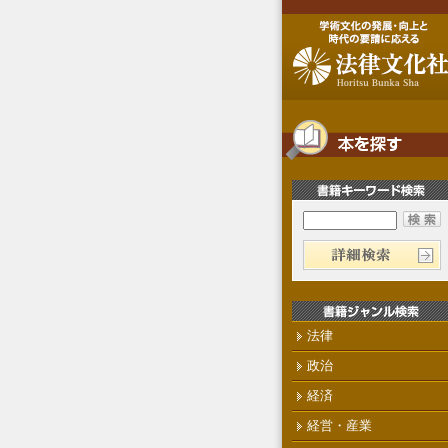
法律
政治
経済
経営・産業