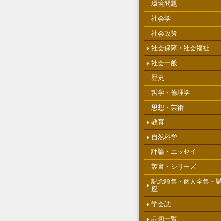
環境問題
社会学
社会政策
社会保障・社会福祉
社会一般
歴史
哲学・倫理学
思想・芸術
教育
自然科学
評論・エッセイ
叢書・シリーズ
記念論集・個人全集・
座
学会誌
品切一覧