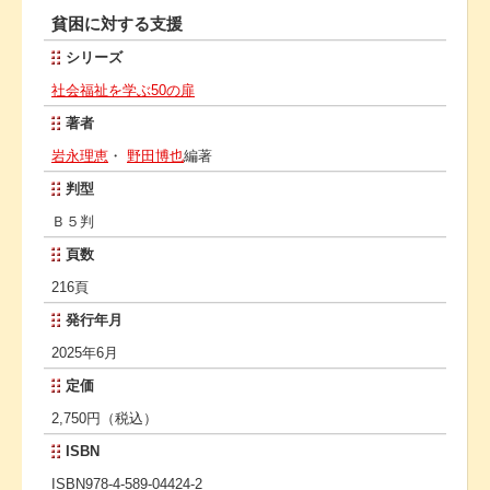
貧困に対する支援
シリーズ
社会福祉を学ぶ50の扉
著者
岩永理恵
・
野田博也
編著
判型
Ｂ５判
頁数
216頁
発行年月
2025年6月
定価
2,750円（税込）
ISBN
ISBN978-4-589-04424-2