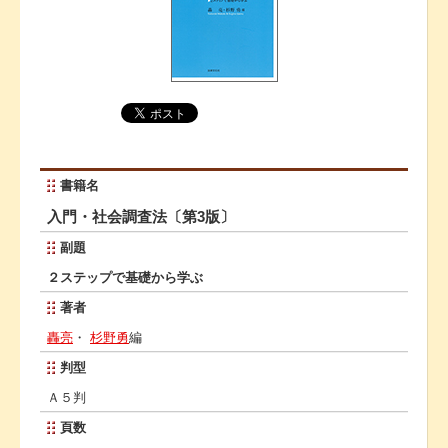
書籍名
入門・社会調査法〔第3版〕
副題
２ステップで基礎から学ぶ
著者
轟亮
・
杉野勇
編
判型
Ａ５判
頁数