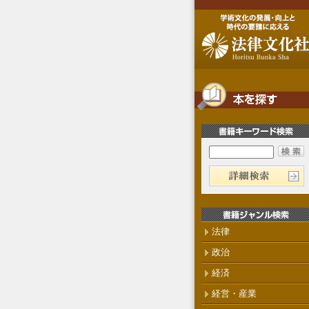
法律
政治
経済
経営・産業