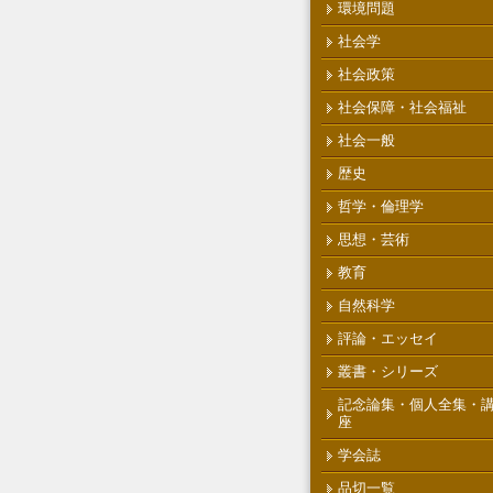
環境問題
社会学
社会政策
社会保障・社会福祉
社会一般
歴史
哲学・倫理学
思想・芸術
教育
自然科学
評論・エッセイ
叢書・シリーズ
記念論集・個人全集・
座
学会誌
品切一覧