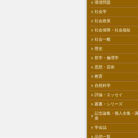
環境問題
社会学
社会政策
社会保障・社会福祉
社会一般
歴史
哲学・倫理学
思想・芸術
教育
自然科学
評論・エッセイ
叢書・シリーズ
記念論集・個人全集・
座
学会誌
品切一覧