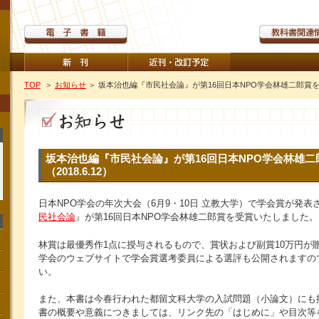
TOP
＞
お知らせ
＞ 坂本治也編『市民社会論』が第16回日本NPO学会林雄二郎賞を受賞
坂本治也編『市民社会論』が第16回日本NPO学会林雄二
（2018.6.12）
日本NPO学会の年次大会（6月9・10日 立教大学）で学会賞が発
民社会論
』が第16回日本NPO学会林雄二郎賞を受賞いたしました。
林賞は最優秀作1点に授与されるもので、賞状および副賞10万円が贈
学会のウェブサイトで学会賞選考委員による選評も公開されますの
い。
また、本書は今春行われた都留文科大学の入試問題（小論文）にも
書の概要や意義につきましては、リンク先の「はじめに」や目次等