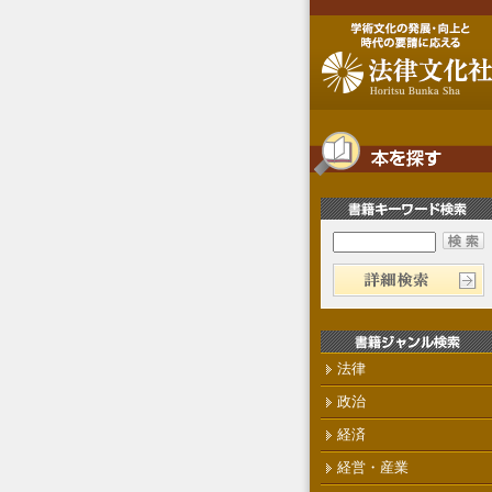
法律
政治
経済
経営・産業