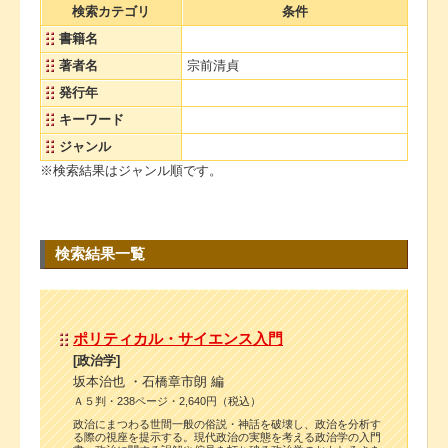
検索カテゴリ
条件
書籍名
著者名
宗前清貞
発行年
キーワード
ジャンル
※検索結果はジャンル順です。
検索結果一覧
ポリティカル・サイエンス入門
[政治学]
坂本治也 ・石橋章市朗 編
Ａ５判・238ページ・2,640円（税込）
政治にまつわる世間一般の俗説・神話を破壊し、政治を分析す
る際の視座を提示する。現代政治の実態を考える政治学の入門