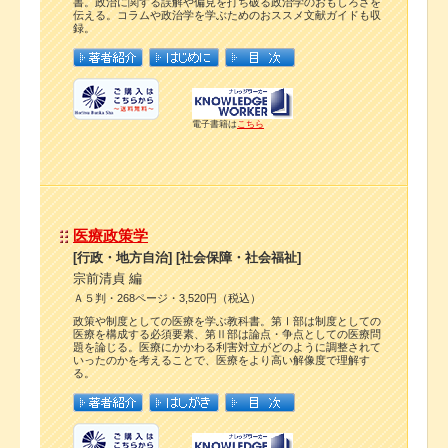
書。政治に関する誤解や偏見を打ち破る政治学のおもしろさを
伝える。コラムや政治学を学ぶためのおススメ文献ガイドも収
録。
電子書籍は
こちら
医療政策学
[行政・地方自治] [社会保障・社会福祉]
宗前清貞 編
Ａ５判・268ページ・3,520円（税込）
政策や制度としての医療を学ぶ教科書。第Ⅰ部は制度としての
医療を構成する必須要素、第Ⅱ部は論点・争点としての医療問
題を論じる。医療にかかわる利害対立がどのように調整されて
いったのかを考えることで、医療をより高い解像度で理解す
る。