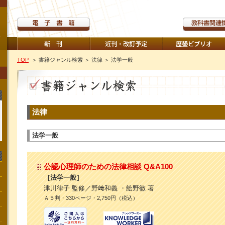
TOP
＞ 書籍ジャンル検索
＞ 法律
＞ 法学一般
法律
法学一般
公認心理師のための法律相談 Q&A100
［法学一般］
津川律子 監修／野﨑和義 ・舩野徹 著
Ａ５判・330ページ・2,750円（税込）