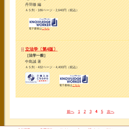
丹羽徹 編
Ａ５判・186ページ・2,640円（税込）
電子書籍は
こちら
立法学〔第4版〕
［法学一般］
中島誠 著
Ａ５判・432ページ・4,400円（税込）
電子書籍は
こちら
前へ
1
2
3
4
5
次へ