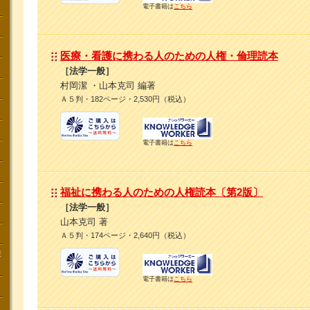
電子書籍は
こちら
医療・看護に携わる人のための人権・倫理読本
［法学一般］
村岡潔 ・山本克司 編著
Ａ５判・182ページ・2,530円（税込）
電子書籍は
こちら
福祉に携わる人のための人権読本〔第2版〕
［法学一般］
山本克司 著
Ａ５判・174ページ・2,640円（税込）
講
電子書籍は
こちら