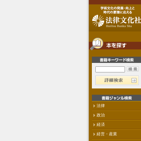
法律
政治
経済
経営・産業