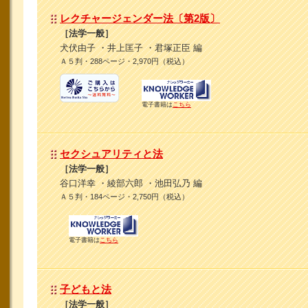
レクチャージェンダー法〔第2版〕
［法学一般］
犬伏由子 ・井上匡子 ・君塚正臣 編
Ａ５判・288ページ・2,970円（税込）
電子書籍は
こちら
セクシュアリティと法
［法学一般］
谷口洋幸 ・綾部六郎 ・池田弘乃 編
Ａ５判・184ページ・2,750円（税込）
電子書籍は
こちら
子どもと法
［法学一般］