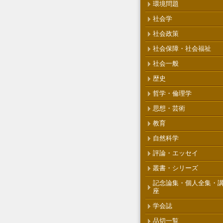
環境問題
社会学
社会政策
社会保障・社会福祉
社会一般
歴史
哲学・倫理学
思想・芸術
教育
自然科学
評論・エッセイ
叢書・シリーズ
記念論集・個人全集・
座
学会誌
品切一覧