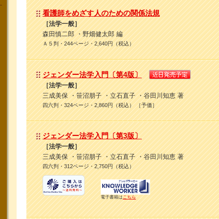
看護師をめざす人のための関係法規
［法学一般］
森田慎二郎 ・野畑健太郎 編
Ａ５判・244ページ・2,640円（税込）
ジェンダー法学入門〔第4版〕
［法学一般］
三成美保 ・笹沼朋子 ・立石直子 ・谷田川知恵 著
四六判・324ページ・2,860円（税込） ［予価］
ジェンダー法学入門〔第3版〕
［法学一般］
三成美保 ・笹沼朋子 ・立石直子 ・谷田川知恵 著
四六判・312ページ・2,750円（税込）
電子書籍は
こちら