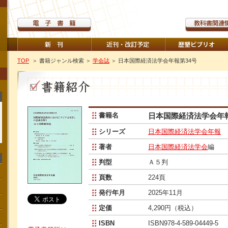
TOP
＞ 書籍ジャンル検索
＞
学会誌
＞ 日本国際経済法学会年報第34号
書籍名
日本国際経済法学会年報
シリーズ
日本国際経済法学会年報
著者
日本国際経済法学会
編
判型
Ａ５判
頁数
224頁
発行年月
2025年11月
定価
4,290円（税込）
ISBN
ISBN978-4-589-04449-5