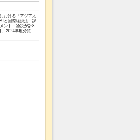
における『アジア太
AIと国際経済法―課
メント・論説が計8
、2024年度分貿