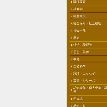
環境問題
社会学
社会政策
社会保障・社会福祉
社会一般
歴史
哲学・倫理学
思想・芸術
教育
自然科学
評論・エッセイ
叢書・シリーズ
記念論集・個人全集・
座
学会誌
品切一覧