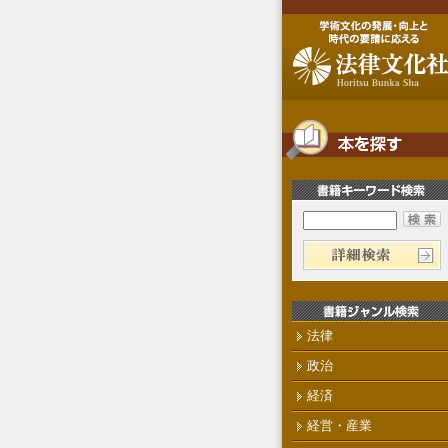
法律
政治
経済
経営・産業