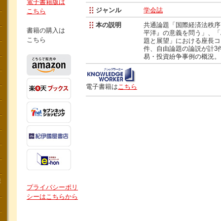
電子書籍版は
ジャンル
学会誌
こちら
本の説明
共通論題「国際経済法秩序
書籍の購入は
平洋』の意義を問う」、「
こちら
題と展望」における座長コ
件、自由論題の論説が計3件
易・投資紛争事例の概況。
電子書籍は
こちら
講
プライバシーポリ
シーはこちらから