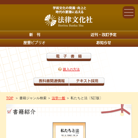
購入の方法
TOP
＞ 書籍ジャンル検索
＞
法学一般
＞ 私たちと法〔5訂版〕