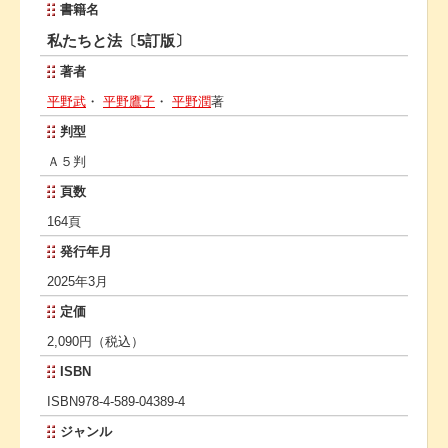
書籍名
私たちと法〔5訂版〕
著者
平野武
・
平野鷹子
・
平野潤
著
判型
Ａ５判
頁数
164頁
発行年月
2025年3月
定価
2,090円（税込）
ISBN
ISBN978-4-589-04389-4
ジャンル